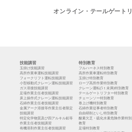
オンライン・テールゲートリ
技能講習
特別教育
玉掛け技能講習
フルハーネス特別教育
高所作業車運転技能講習
高所作業車運転特別教育
フォークリフト運転技能講習
玉掛け特別教育
小型移動式クレーン運転技能講習
ロープ高所作業特別教育
ガス溶接技能講習
クレーン運転(5ｔ未満)特別教育
足場作業主任者技能講習
テールゲートリフター特別教育
床上操作式クレーン運転技能講習
チェーンソー特別教育
石綿作業主任者技能講習
巻上げ機特別教育
金属アーク溶接等作業主任者限定
石綿作業従事者特別教育
技能講習
自由研削といし特別教育
特定化学物質及び四アルキル鉛等
酸素欠乏・硫化水素危険作業特別
作業主任者技能講習
教育
有機溶剤作業主任者技能講習
足場特別教育