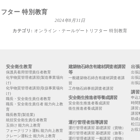
フター 特別教育
2024年8月31日
カテゴリ:
オンライン・テールゲートリフター 特別教育
安全衛生教育
建築物石綿含有建材調査者講習
出張
保護具着用管理責任者教育
等
出張
化学物質管理者講習(製造事業場向
出張
一般建築物石綿含有建材調査者講
け)
出張
習
化学物質管理者講習(取扱事業場向
工作物石綿事前調査者講習
講習
け)
安全衛生推進者等養成講習
申込
職長・安全衛生責任者教育
時間
安全衛生推進者養成講習
職長・安全衛生責任者 能力向上教
講習
衛生推進者養成講習
育
講習
職長教育(製造業)
助成
統括安全衛生責任者教育
運行管理者指導講習
松江
玉掛け 能力向上教育
運行管理者講習 基礎講習（貨物）
お役
フォークリフト運転 能力向上教育
運行管理者講習 基礎講習（旅客）
クレーン運転士 能力向上教育
運行管理者講習 一般講習（貨物）