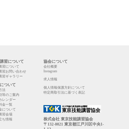
講習について
協会について
講習について
会社概要
Instagram
講習お問い合わせ
講習ギャラリー
求人情報
について
個人情報保護方針について
方法
特定商取引法に基づく表記
割等のご案内
カレンダー
料金一覧
金について
講習会場
株式会社 東京技能講習協会
立ち情報
〒132-0021 東京都江戸川区中央1-