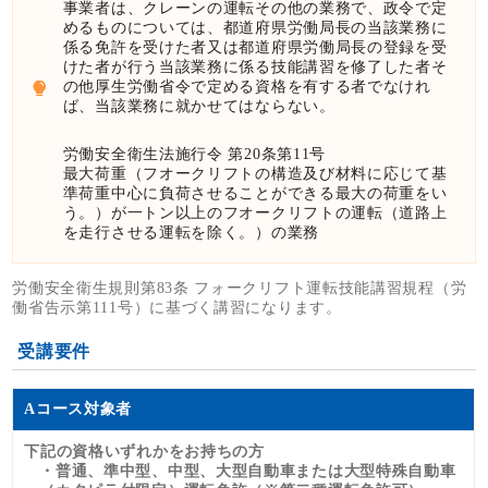
事業者は、クレーンの運転その他の業務で、政令で定
めるものについては、都道府県労働局長の当該業務に
係る免許を受けた者又は都道府県労働局長の登録を受
けた者が行う当該業務に係る技能講習を修了した者そ
の他厚生労働省令で定める資格を有する者でなけれ
ば、当該業務に就かせてはならない。
労働安全衛生法施行令 第20条第11号
最大荷重（フオークリフトの構造及び材料に応じて基
準荷重中心に負荷させることができる最大の荷重をい
う。）が一トン以上のフオークリフトの運転（道路上
を走行させる運転を除く。）の業務
労働安全衛生規則第83条 フォークリフト運転技能講習規程（労
働省告示第111号）に基づく講習になります。
受講要件
Aコース対象者
下記の資格いずれかをお持ちの方
・普通、準中型、中型、大型自動車または大型特殊自動車