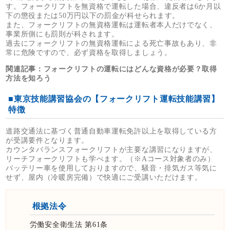
す。フォークリフトを無資格で運転した場合、違反者は6か月以
下の懲役または50万円以下の罰金が科せられます。
また、フォークリフトの無資格運転は運転者本人だけでなく、
事業所側にも罰則が科されます。
過去にフォークリフトの無資格運転による死亡事故もあり、非
常に危険ですので、必ず資格を取得しましょう。
関連記事：
フォークリフトの運転にはどんな資格が必要？取得
方法を知ろう
■東京技能講習協会の【フォークリフト運転技能講習】
特徴
道路交通法に基づく普通自動車運転免許以上を取得している方
が受講要件となります。
カウンタバランスフォークリフトが主要な講習になりますが、
リーチフォークリフトも学べます。（※Aコース対象者のみ）
バッテリー車を使用しておりますので、騒音・排気ガス等気に
せず、屋内（冷暖房完備）で快適にご受講いただけます。
根拠法令
労働安全衛生法 第61条