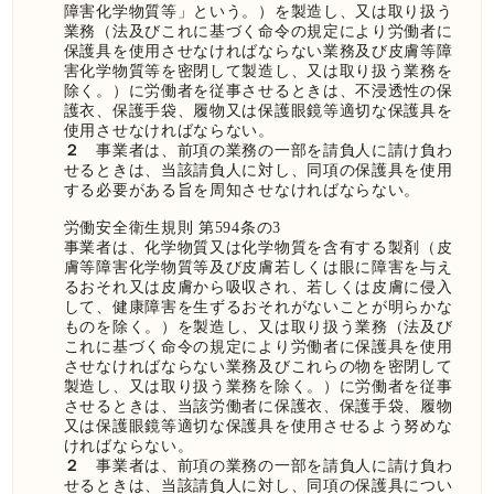
障害化学物質等」という。）を製造し、又は取り扱う
業務（法及びこれに基づく命令の規定により労働者に
保護具を使用させなければならない業務及び皮膚等障
害化学物質等を密閉して製造し、又は取り扱う業務を
除く。）に労働者を従事させるときは、不浸透性の保
護衣、保護手袋、履物又は保護眼鏡等適切な保護具を
使用させなければならない。
２
事業者は、前項の業務の一部を請負人に請け負わ
せるときは、当該請負人に対し、同項の保護具を使用
する必要がある旨を周知させなければならない。
労働安全衛生規則 第594条の3
事業者は、化学物質又は化学物質を含有する製剤（皮
膚等障害化学物質等及び皮膚若しくは眼に障害を与え
るおそれ又は皮膚から吸収され、若しくは皮膚に侵入
して、健康障害を生ずるおそれがないことが明らかな
ものを除く。）を製造し、又は取り扱う業務（法及び
これに基づく命令の規定により労働者に保護具を使用
させなければならない業務及びこれらの物を密閉して
製造し、又は取り扱う業務を除く。）に労働者を従事
させるときは、当該労働者に保護衣、保護手袋、履物
又は保護眼鏡等適切な保護具を使用させるよう努めな
ければならない。
２
事業者は、前項の業務の一部を請負人に請け負わ
せるときは、当該請負人に対し、同項の保護具につい