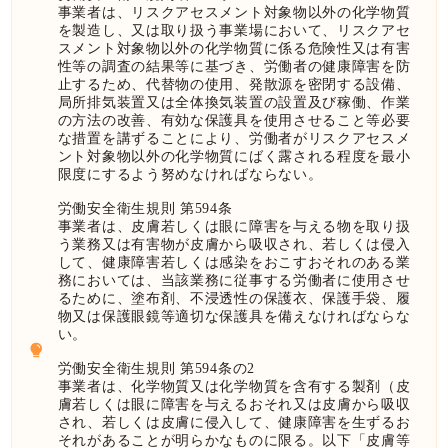
事業者は、リスクアセスメント対象物以外の化学物質
を製造し、又は取り扱う事業場において、リスクアセ
スメント対象物以外の化学物質に係る危険性又は有害
性等の調査の結果等に基づき、労働者の健康障害を防
止するため、代替物の使用、発散源を密閉する設備、
局所排気装置又は全体換気装置の設置及び稼働、作業
の方法の改善、有効な保護具を使用させること等必要
な措置を講ずることにより、労働者がリスクアセスメ
ント対象物以外の化学物質にばく露される程度を最小
限度にするよう努めなければならない。
労働安全衛生規則 第594条
事業者は、皮膚若しくは眼に障害を与える物を取り扱
う業務又は有害物が皮膚から吸収され、若しくは侵入
して、健康障害若しくは感染をおこすおそれのある業
務においては、当該業務に従事する労働者に使用させ
るために、塗布剤、不浸透性の保護衣、保護手袋、履
物又は保護眼鏡等適切な保護具を備えなければならな
い。
労働安全衛生規則 第594条の2
事業者は、化学物質又は化学物質を含有する製剤（皮
膚若しくは眼に障害を与えるおそれ又は皮膚から吸収
され、若しくは皮膚に侵入して、健康障害を生ずるお
それがあることが明らかなものに限る。以下「皮膚等