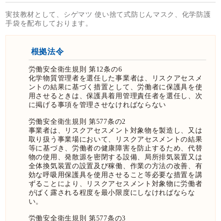
実技教材として、シゲマツ 使い捨て式防じんマスク、化学防護
手袋を配布しております。
根拠法令
労働安全衛生規則 第12条の6
化学物質管理者を選任した事業者は、リスクアセスメ
ントの結果に基づく措置として、労働者に保護具を使
用させるときは、保護具着用管理責任者を選任し、次
に掲げる事項を管理させなければならない
労働安全衛生規則 第577条の2
事業者は、リスクアセスメント対象物を製造し、又は
取り扱う事業場において、リスクアセスメントの結果
等に基づき、労働者の健康障害を防止するため、代替
物の使用、発散源を密閉する設備、局所排気装置又は
全体換気装置の設置及び稼働、作業の方法の改善、有
効な呼吸用保護具を使用させること等必要な措置を講
ずることにより、リスクアセスメント対象物に労働者
がばく露される程度を最小限度にしなければならな
い。
労働安全衛生規則 第577条の3