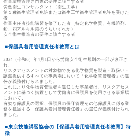
作業環境管理専門家の要件に該当する者
労働衛生コンサルタント（衛生工学）
第１種衛生管理者免許または衛生工学衛生管理者免許を受けた
者
作業主任者技能講習を修了した者（特定化学物質、有機溶剤、
鉛、四アルキル鉛のうちいずれか）
安全衛生推進者の要件に該当する者
■保護具着用管理責任者教育とは
2024（令和6）年4月1日から労働安全衛生規則の一部が改正さ
れ、
リスクアセスメントの対象物である化学物質を製造・取扱い・
譲渡提供するすべての事業場において「化学物質管理者」の選
任が義務付けられました。
これにより化学物質管理者を選任した事業者は、リスクアセス
メントに基づく措置として労働者に保護具を使用させる事業場
において、
有効な保護具の選択、保護具の保守管理その他保護具に係る業
務を担当する「保護具着用管理責任者」の選任が義務付けられ
ました。
■東京技能講習協会の【保護具着用管理責任者教育】特
徴