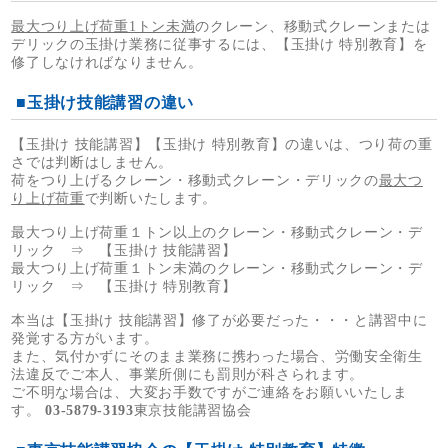
最大つり上げ荷重1トン未満
のクレーン、移動式クレーンまたは
デリックの玉掛け業務に従事するには、【玉掛け 特別教育】を
修了しなければなりません。
■玉掛け技能講習の違い
【玉掛け 技能講習】【玉掛け 特別教育】の違いは、つり荷の重
さでは判断はしません。
荷をつり上げるクレーン・移動式クレーン・デリックの
最大つ
り上げ荷重
で判断いたします。
最大つり上げ荷重１トン以上のクレーン・移動式クレーン・デ
リック ⇒ 【玉掛け 技能講習】
最大つり上げ荷重１トン未満のクレーン・移動式クレーン・デ
リック ⇒ 【玉掛け 特別教育】
本当は【玉掛け 技能講習】修了が必要だった・・・と講習中に
発覚する方がいます。
また、気付かずにそのまま業務に携わった場合、労働安全衛生
法違反でご本人、事業所側にも罰則が科さられます。
ご不明な場合は、大変お手数ですがご連絡をお願いいたしま
す。
03-5879-3193
東京技能講習協会