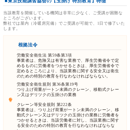
■東京技能講習協会の【玉掛け 特別教育】特徴
当該教育を開催している機関は非常に少なく、ご受講が困難な
ところがございます。
弊社では屋内（冷暖房完備）でご受講が可能で、1日で修了いた
します。
根拠法令
労働安全衛生法 第59条第3項
事業者は、危険又は有害な業務で、厚生労働省令で定
めるものに労働者をつかせるときは、厚生労働省令で
定めるところにより、当該業務に関する安全又は衛生
のための特別の教育を行なわなければならない。
労働安全衛生規則 第36条第19号
つり上げ荷重が一トン未満のクレーン、移動式クレー
ン又はデリツクの玉掛けの業務
クレーン等安全規則 第222条
事業者は、つり上げ荷重が一トン未満のクレーン、移
動式クレーン又はデリツクの玉掛けの業務に労働者を
つかせるときは、当該労働者に対し、当該業務に関す
る安全のための特別の教育を行なわなければならな